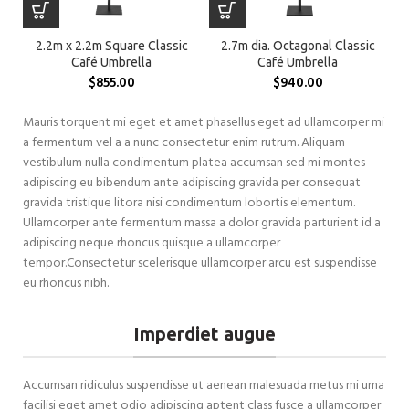
2.2m x 2.2m Square Classic
2.7m dia. Octagonal Classic
Café Umbrella
Café Umbrella
$
855.00
$
940.00
Mauris torquent mi eget et amet phasellus eget ad ullamcorper mi
a fermentum vel a a nunc consectetur enim rutrum. Aliquam
vestibulum nulla condimentum platea accumsan sed mi montes
adipiscing eu bibendum ante adipiscing gravida per consequat
gravida tristique litora nisi condimentum lobortis elementum.
Ullamcorper ante fermentum massa a dolor gravida parturient id a
adipiscing neque rhoncus quisque a ullamcorper
tempor.Consectetur scelerisque ullamcorper arcu est suspendisse
eu rhoncus nibh.
Imperdiet augue
Accumsan ridiculus suspendisse ut aenean malesuada metus mi urna
facilisi eget amet odio adipiscing aptent class fusce a ullamcorper