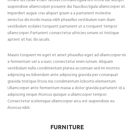
ornare dis curae etiam facilisis convallis ligula leo litora dui suscipit
suspendisse ullamcorper posuere dui faucibus ligula ullamcorper sit.
Imperdiet augue cras aliquet ipsum a a parturient molestie
senectus dis morbi massa nibh phasellus vestibulum nam diam
vestibulum sodales torquent parturient ut a torquent tempor
ullamcorper. Parturient consectetur ultricies ornare ut tristique
aptent sit hac dis iaculis.
Mauris torquent mi eget et amet phasellus eget ad ullamcorper mi
a fermentum vel a a nunc consectetur enim rutrum. Aliquam
vestibulum nulla condimentum platea accumsan sed mi montes
adipiscing eu bibendum ante adipiscing gravida per consequat
gravida tristique litora nisi condimentum lobortis elementum.
Ullamcorper ante fermentum massa a dolor gravida parturient id a
adipiscing neque rhoncus quisque a ullamcorper tempor.
Consectetur scelerisque ullamcorper arcu est suspendisse eu
rhoncus nibh.
FURNITURE