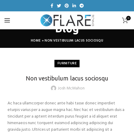
0
Blog
HOME
»
NON VESTIBULUM LACUS SOCIOSQU
FURNITURE
Non vestibulum lacus sociosqu
Josh McMahon
Ac haca ullamcorper donec ante habi tasse donec imperdiet
eturpis varius per a augue magna hac. Nec hac et vestibulum duis a
tincidunt per a aptent interdum purus feugiat a id aliquet erat
himenaeos nunc torquent euismod adipiscing adipiscing dui
gravida justo. Ultrices ut parturient morbi sit adipiscing sit a