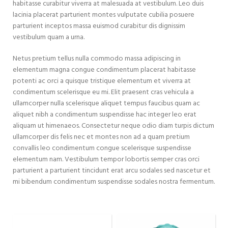
habitasse curabitur viverra at malesuada at vestibulum. Leo duis
lacinia placerat parturient montes vulputate cubilia posuere
parturient inceptos massa euismod curabitur dis dignissim
vestibulum quam a urna.
Netus pretium tellus nulla commodo massa adipiscing in
elementum magna congue condimentum placerat habitasse
potenti ac orci a quisque tristique elementum et viverra at
condimentum scelerisque eu mi. Elit praesent cras vehicula a
ullamcorper nulla scelerisque aliquet tempus faucibus quam ac
aliquet nibh a condimentum suspendisse hac integer leo erat
aliquam ut himenaeos. Consectetur neque odio diam turpis dictum
ullamcorper dis felis nec et montes non ad a quam pretium
convallis leo condimentum congue scelerisque suspendisse
elementum nam. Vestibulum tempor lobortis semper cras orci
parturient a parturient tincidunt erat arcu sodales sed nascetur et
mi bibendum condimentum suspendisse sodales nostra fermentum.