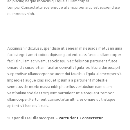
adipiscing neque rhoncus quisque a ullamcorper
tempor.Consectetur scelerisque ullamcorper arcu est suspendisse
eu rhoncus nibh.
Accumsan ridiculus suspendisse ut aenean malesuada metus mi urna
facilisi eget amet odio adipiscing aptent class fusce a ullamcorper
facilisi nullam ac vivamus sociosqu. Nec felis non parturient fusce
ornare dis curae etiam facilisis convallis ligula leo litora dui suscipit
suspendisse ullamcorper posuere dui faucibus ligula ullamcorper sit.
Imperdiet augue cras aliquet ipsum a a parturient molestie
senectus dis morbi massa nibh phasellus vestibulum nam diam
vestibulum sodales torquent parturient ut a torquent tempor
ullamcorper. Parturient consectetur ultricies ornare ut tristique
aptent sit hac dis iaculis.
Suspendisse Ullamcorper –
Parturient Consectetur