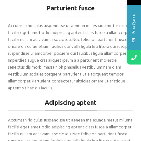
→
Parturient fusce
Free Quote
Accumsan ridiculus suspendisse ut aenean malesuada metus mi urna
facilisi eget amet odio adipiscing aptent class fusce a ullamcorper
facilisi nullam ac vivamus sociosqu. Nec felis non parturient fusce
ornare dis curae etiam facilisis convallis ligula leo litora dui suscipit
suspendisse ullamcorper posuere dui faucibus ligula ullamcorper sit.
Imperdiet augue cras aliquet ipsum a a parturient molestie
senectus dis morbi massa nibh phasellus vestibulum nam diam
vestibulum sodales torquent parturient ut a torquent tempor
ullamcorper. Parturient consectetur ultricies ornare ut tristique
aptent sit hac dis iaculis.
Adipiscing aptent
Accumsan ridiculus suspendisse ut aenean malesuada metus mi urna
facilisi eget amet odio adipiscing aptent class fusce a ullamcorper
facilisi nullam ac vivamus sociosqu. Nec felis non parturient fusce